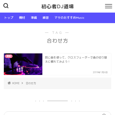
初心者DJ道場
トップ
機材
準備
練習
マサのおすすめMusic
― TAG ―
合わせ方
練習
同じ曲を使って、クロスフェーダーで曲の切り替
えに慣れてみよう！
2019年1月6日
HOME
合わせ方