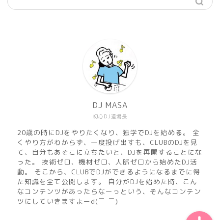
機材
準備
DJ MASA
初心DJ道場長
練習
20歳の時にDJをやりたくなり、独学でDJを始める。 全
くやり方がわからず、一度投げ出すも、CLUBのDJを見
マサのおすすめMusic
て、自分もあそこに立ちたいと、DJを再開することにな
った。 技術ゼロ、機材ゼロ、人脈ゼロから始めたDJ活
動。 そこから、CLUBでDJができるようになるまでに得
DJ MASA Mix
た知識を全て公開します。 自分がDJを始めた時、こん
なコンテンツがあったらなーっという、そんなコンテン
ツにしていきますよーd(￣ ￣)