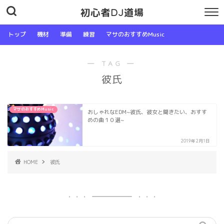
初心者DJ道場
トップ
機材
準備
練習
マサのおすすめMusic
― TAG ―
彼氏
マサのおすすめMusic
おしゃれなEDM~彼氏、彼女と聞きたい、おすす
めの曲１０選~
2019年2月1日
HOME
彼氏