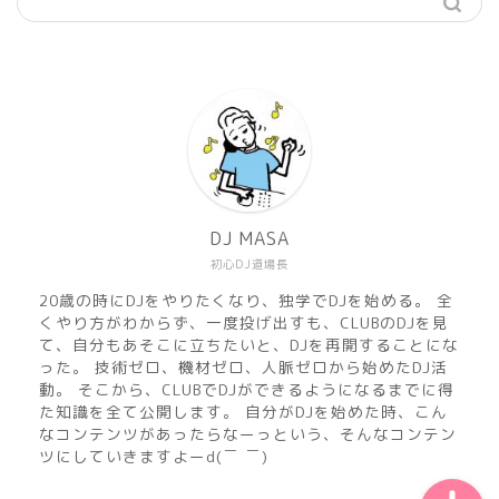
機材
準備
DJ MASA
初心DJ道場長
練習
20歳の時にDJをやりたくなり、独学でDJを始める。 全
くやり方がわからず、一度投げ出すも、CLUBのDJを見
マサのおすすめMusic
て、自分もあそこに立ちたいと、DJを再開することにな
った。 技術ゼロ、機材ゼロ、人脈ゼロから始めたDJ活
動。 そこから、CLUBでDJができるようになるまでに得
DJ MASA Mix
た知識を全て公開します。 自分がDJを始めた時、こん
なコンテンツがあったらなーっという、そんなコンテン
ツにしていきますよーd(￣ ￣)