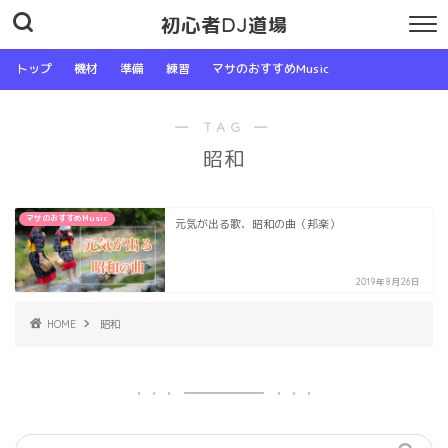
初心者DJ道場
トップ
機材
準備
練習
マサのおすすめMusic
― TAG ―
昭和
マサのおすすめMusic
元気が出る歌、昭和の曲（邦楽）
2019年8月26日
HOME
昭和