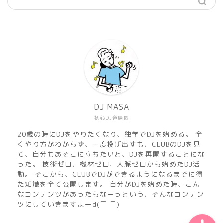
機材
準備
DJ MASA
初心DJ道場長
練習
20歳の時にDJをやりたくなり、独学でDJを始める。 全
くやり方がわからず、一度投げ出すも、CLUBのDJを見
マサのおすすめMusic
て、自分もあそこに立ちたいと、DJを再開することにな
った。 技術ゼロ、機材ゼロ、人脈ゼロから始めたDJ活
動。 そこから、CLUBでDJができるようになるまでに得
DJ MASA Mix
た知識を全て公開します。 自分がDJを始めた時、こん
なコンテンツがあったらなーっという、そんなコンテン
ツにしていきますよーd(￣ ￣)