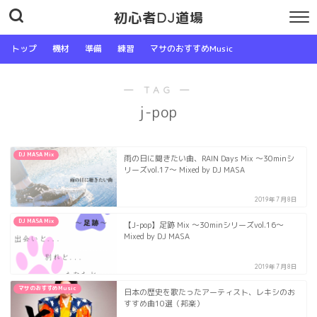
初心者DJ道場
トップ
機材
準備
練習
マサのおすすめMusic
― TAG ―
j-pop
DJ MASA Mix
雨の日に聞きたい曲、RAIN Days Mix 〜30minシ
リーズvol.17〜 Mixed by DJ MASA
2019年7月8日
DJ MASA Mix
【J-pop】足跡 Mix 〜30minシリーズvol.16〜
Mixed by DJ MASA
2019年7月8日
マサのおすすめMusic
日本の歴史を歌たったアーティスト、レキシのお
すすめ曲10選（邦楽）