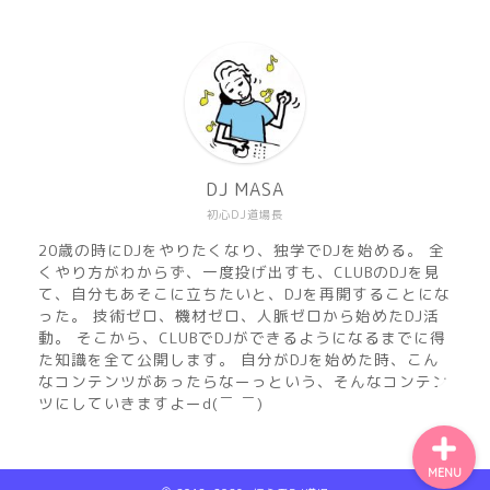
機材
準備
DJ MASA
初心DJ道場長
練習
20歳の時にDJをやりたくなり、独学でDJを始める。 全
くやり方がわからず、一度投げ出すも、CLUBのDJを見
マサのおすすめMusic
て、自分もあそこに立ちたいと、DJを再開することにな
った。 技術ゼロ、機材ゼロ、人脈ゼロから始めたDJ活
動。 そこから、CLUBでDJができるようになるまでに得
DJ MASA Mix
た知識を全て公開します。 自分がDJを始めた時、こん
なコンテンツがあったらなーっという、そんなコンテン
ツにしていきますよーd(￣ ￣)
MENU