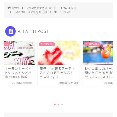
HOME
マサのおすすめMusic
DJ MASA Mix
C&K MIX -Mixed by DJ MASA-【DJミックス】
RELATED POST
ASA Mix
DJ MASA Mix
DJ MASA Mix
ァンキーモンキーベイ
童子-T × 著名アーティ
レゲエ調にカバーさ
ーズとケツメイシとハ
ストの曲でミックス！
聞いたことある曲でD
の曲でMIXを作成...
Mixed by D...
ックス~REGGAE...
2018年12月10日
2018年12月9日
2018年1