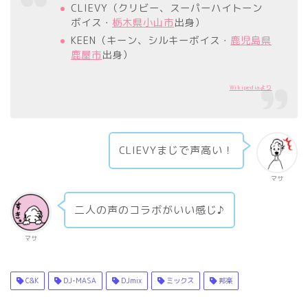
CLIEVY（クリビー、スーパーハイトーン
ボイス・
栃木県
小山市
出身）
KEEN（キーン、シルキーボイス・
鹿児島県
鹿屋市
出身）
Wikipediaより
CLIEVYまじで声高い！
マサ
二人の声のコラボがいい感じ♪
マサ
C&K
DJ-MASA
DJmix
ミックス
邦楽