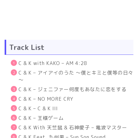
Track List
C & K with KAKO – AM 4:28
C & K –
アイアイのうた ～僕とキミと僕等の日々
～
C & K –
ジェニファー何度もあなたに恋をする
C & K – NO MORE CRY
C & K – C & K III
C & K –
王様ゲーム
C & K With
天竺鼠
&
石神愛子
–
電波マスター
C & K Feat.
九州男
– Sun Son Sound