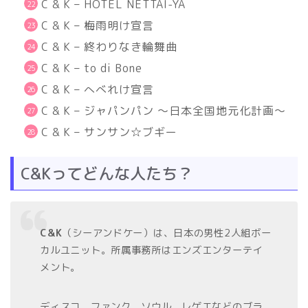
C & K – HOTEL NETTAI-YA
C & K –
梅雨明け宣言
C & K –
終わりなき輪舞曲
C & K – to di Bone
C & K –
へべれけ宣言
C & K –
ジャパンパン ～日本全国地元化計画～
C & K –
サンサン☆ブギー
C&Kってどんな人たち？
C&K
（シーアンドケー）は、日本の男性2人組ボー
カルユニット。所属事務所はエンズエンターテイ
メント。
ディスコ、ファンク、ソウル、レゲエなどのブラ