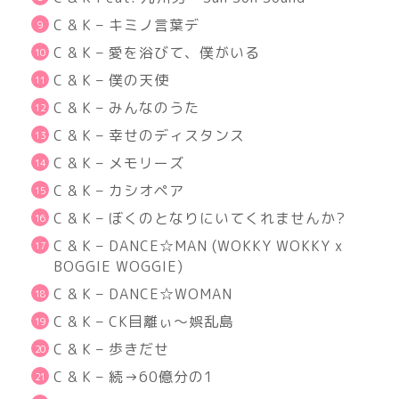
C & K –
キミノ言葉デ
C & K –
愛を浴びて、僕がいる
C & K –
僕の天使
C & K –
みんなのうた
C & K –
幸せのディスタンス
C & K –
メモリーズ
C & K –
カシオペア
C & K –
ぼくのとなりにいてくれませんか
?
C & K – DANCE
☆
MAN (WOKKY WOKKY x
BOGGIE WOGGIE)
C & K – DANCE
☆
WOMAN
C & K – CK
目離ぃ～娯乱島
C & K –
歩きだせ
C & K –
続→
60
億分の
1