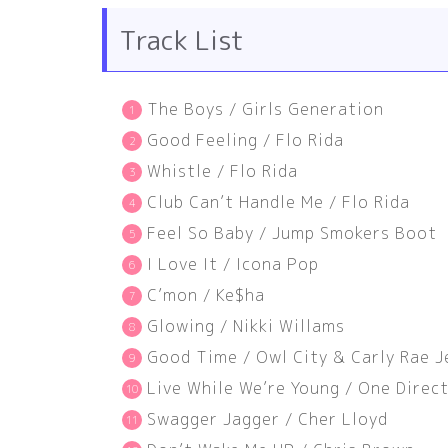
Track List
The Boys / Girls Generation
Good Feeling / Flo Rida
Whistle / Flo Rida
Club Can’t Handle Me / Flo Rida
Feel So Baby / Jump Smokers Boot
I Love It / Icona Pop
C’mon / Ke$ha
Glowing / Nikki Willams
Good Time / Owl City & Carly Rae 
Live While We’re Young / One Direc
Swagger Jagger / Cher Lloyd