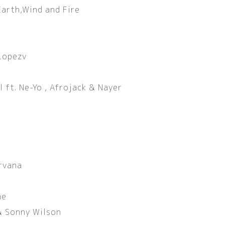
Earth
,
Wind and Fire
 Lopezv
l ft. Ne-Yo
,
Afrojack & Nayer
rvana
me
& Sonny Wilson