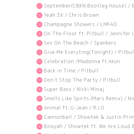
September
(
CBKN Bootleg House
)
/ 
Yeah 3X / Chris Brown
Champagne Showers / LMFAO
On The Floor ft. Pitbull / Jennifer
Sex On The Beach / Spankers
Give Me Everyting
(
Tonight
)
/ Pitbul
Celebration /Madonna ft.Akon
Back in Time / Pitbull
Don’t Stop The Party / Pitbull
Super Bass / Nicki Minaj
Smells Like Spirts
(
Mars Remix
)
/ Ni
Animal ft. U-Jean / R.I.O
Cannonball / Showtek & Justin Pri
Booyah / Showtek ft. We Are Loud 