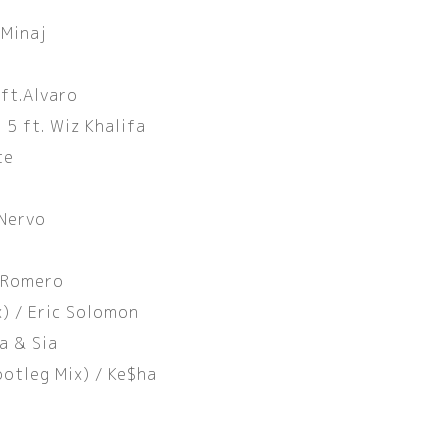
 Minaj
ft.Alvaro
5 ft. Wiz Khalifa
te
 Nervo
y Romero
x
)
/ Eric Solomon
a & Sia
ootleg Mix
)
/ Ke$ha