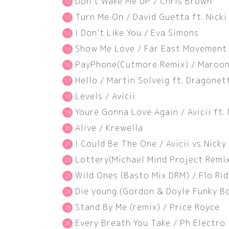
Don’t Wake Me UP / Chris Brown
Turn Me On / David Guetta ft. Nicki
I Don’t Like You / Eva Simons
Show Me Love / Far East Movement 
PayPhone
(
Cutmore Remix
)
/ Maroon 
Hello / Martin Solveig ft. Dragonet
Levels / Avicii
Youre Gonna Love Again / Avicii ft.
Alive / Krewella
I Could Be The One / Avicii vs Nick
Lottery
(
Michael Mind Project Remi
Wild Ones
(
Basto Mix DRM
)
/ Flo Rid
Die young
(
Gordon & Doyle Funky B
Stand By Me
(
remix
)
/ Price Royce
Every Breath You Take / Ph Electro