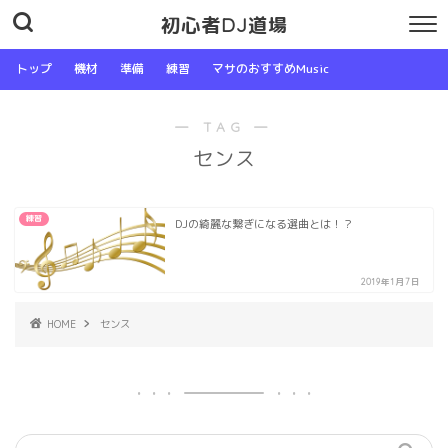
初心者DJ道場
トップ
機材
準備
練習
マサのおすすめMusic
― TAG ―
センス
練習
DJの綺麗な繋ぎになる選曲とは！？
2019年1月7日
HOME
センス