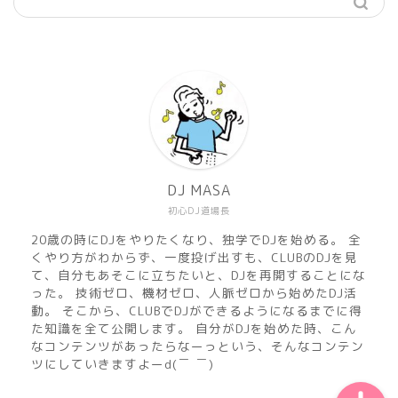
機材
準備
DJ MASA
初心DJ道場長
練習
20歳の時にDJをやりたくなり、独学でDJを始める。 全
くやり方がわからず、一度投げ出すも、CLUBのDJを見
マサのおすすめMusic
て、自分もあそこに立ちたいと、DJを再開することにな
った。 技術ゼロ、機材ゼロ、人脈ゼロから始めたDJ活
動。 そこから、CLUBでDJができるようになるまでに得
DJ MASA Mix
た知識を全て公開します。 自分がDJを始めた時、こん
なコンテンツがあったらなーっという、そんなコンテン
ツにしていきますよーd(￣ ￣)