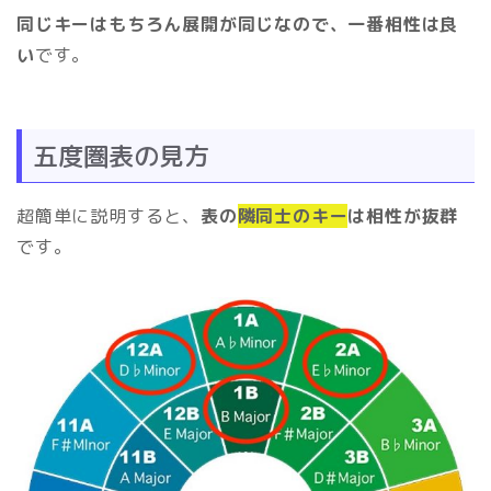
同じキーはもちろん展開が同じなので、一番相性は良
い
です。
五度圏表の見方
超簡単に説明すると、
表の
隣同士のキー
は相性が抜群
です。