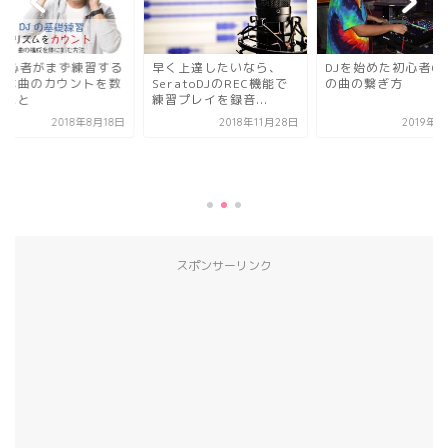
J初心者がまず練習する
早く上達したいなら、
DJを始めた初心者の
とは曲のカウントを数
SeratoDJのREC機能で
の曲の繋ぎ方
ること
練習プレイを録音...
2018年8月18日
2018年11月28日
2019年2
スポンサーリンク