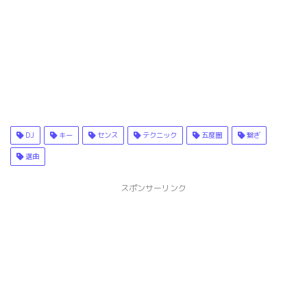
DJ
キー
センス
テクニック
五度圏
繋ぎ
選曲
スポンサーリンク