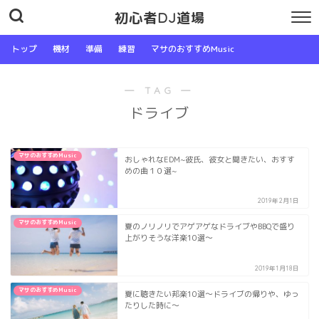
初心者DJ道場
トップ
機材
準備
練習
マサのおすすめMusic
― TAG ―
ドライブ
マサのおすすめMusic
おしゃれなEDM~彼氏、彼女と聞きたい、おすす
めの曲１０選~
2019年2月1日
マサのおすすめMusic
夏のノリノリでアゲアゲなドライブやBBQで盛り
上がりそうな洋楽10選〜
2019年1月18日
マサのおすすめMusic
夏に聴きたい邦楽10選〜ドライブの帰りや、ゆっ
たりした時に〜