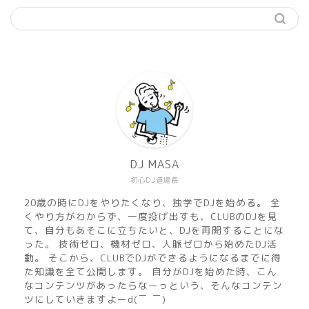
機材
準備
DJ MASA
初心DJ道場長
練習
20歳の時にDJをやりたくなり、独学でDJを始める。 全
くやり方がわからず、一度投げ出すも、CLUBのDJを見
マサのおすすめMusic
て、自分もあそこに立ちたいと、DJを再開することにな
った。 技術ゼロ、機材ゼロ、人脈ゼロから始めたDJ活
動。 そこから、CLUBでDJができるようになるまでに得
DJ MASA Mix
た知識を全て公開します。 自分がDJを始めた時、こん
なコンテンツがあったらなーっという、そんなコンテン
ツにしていきますよーd(￣ ￣)