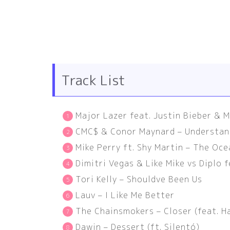
Track List
Major Lazer feat. Justin Bieber & 
CMC$ & Conor Maynard – Understan
Mike Perry ft. Shy Martin – The Oce
Dimitri Vegas & Like Mike vs Diplo 
Tori Kelly – Shouldve Been Us
Lauv – I Like Me Better
The Chainsmokers – Closer
(
feat. H
Dawin – Dessert
(
ft. Silentó
)