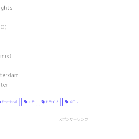
ughts
DQ
)
emix
)
sterdam
ter
Emotional
エモ
ドライブ
メロウ
スポンサーリンク