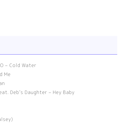
MO – Cold Water
d Me
an
feat. Deb’s Daughter – Hey Baby
alsey
)