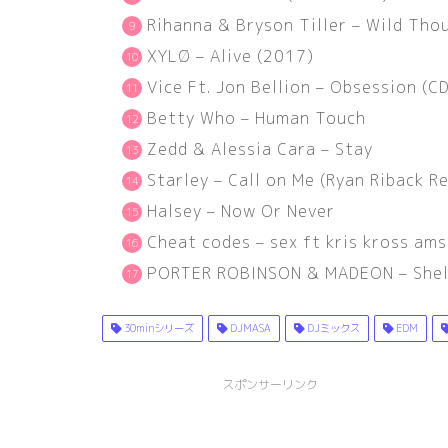
Rihanna & Bryson Tiller – Wild Tho
XYLØ – Alive
(
2017
)
Vice Ft. Jon Bellion – Obsession
(
C
Betty Who – Human Touch
Zedd & Alessia Cara – Stay
Starley – Call on Me
(
Ryan Riback R
Halsey – Now Or Never
Cheat codes – sex ft kris kross am
PORTER ROBINSON & MADEON – Shel
30minシリーズ
DJMASA
DJミックス
EDM
スポンサーリンク