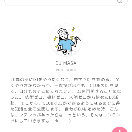
機材
準備
DJ MASA
初心DJ道場長
練習
20歳の時にDJをやりたくなり、独学でDJを始める。 全
くやり方がわからず、一度投げ出すも、CLUBのDJを見
マサのおすすめMusic
て、自分もあそこに立ちたいと、DJを再開することにな
った。 技術ゼロ、機材ゼロ、人脈ゼロから始めたDJ活
動。 そこから、CLUBでDJができるようになるまでに得
DJ MASA Mix
た知識を全て公開します。 自分がDJを始めた時、こん
なコンテンツがあったらなーっという、そんなコンテン
ツにしていきますよーd(￣ ￣)