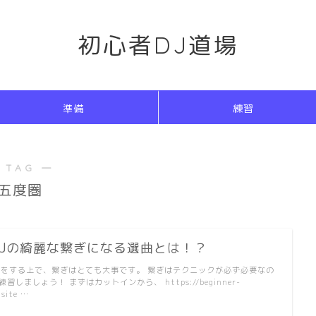
初心者DJ道場
準備
練習
 TAG ―
五度圏
DJの綺麗な繋ぎになる選曲とは！？
Jをする上で、繋ぎはとても大事です。 繋ぎはテクニックが必ず必要なの
練習しましょう！ まずはカットインから、 https://beginner-
.site …