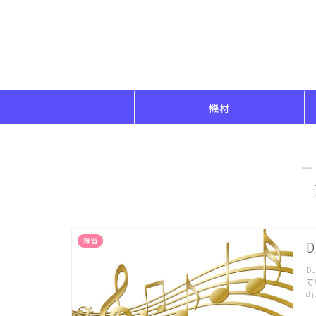
機材
―
練習
D
で
dj