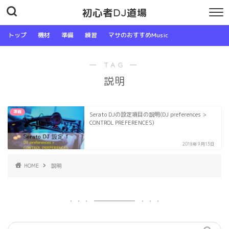
初心者DJ道場
トップ
機材
準備
練習
マサのおすすめMusic
― TAG ―
説明
準備
Serato DJの設定項目の説明(DJ preferences >
CONTROL PREFERENCES)
2018年9月13日
HOME
説明