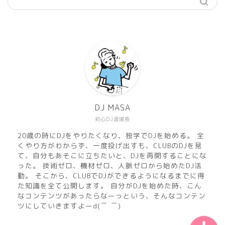
機材
準備
DJ MASA
初心DJ道場長
練習
20歳の時にDJをやりたくなり、独学でDJを始める。 全
くやり方がわからず、一度投げ出すも、CLUBのDJを見
マサのおすすめMusic
て、自分もあそこに立ちたいと、DJを再開することにな
った。 技術ゼロ、機材ゼロ、人脈ゼロから始めたDJ活
動。 そこから、CLUBでDJができるようになるまでに得
DJ MASA Mix
た知識を全て公開します。 自分がDJを始めた時、こん
なコンテンツがあったらなーっという、そんなコンテン
ツにしていきますよーd(￣ ￣)