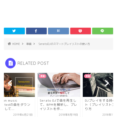
HOME
準備
SeratoDJのスマートプレイリストの使い方
RELATED POST
準備
準備
azon music
Serato DJで曲を再生し
DJプレイをする時の
limitedの曲をダウン
て、BPMを解析し、プレ
ト（プレイリスト）
ドして...
イリストを作...
り方
2019年6月21日
2018年8月19日
2018年11