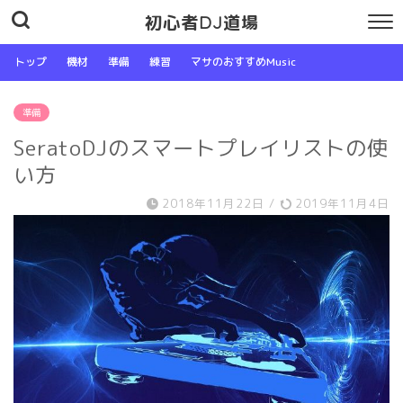
初心者DJ道場
トップ
機材
準備
練習
マサのおすすめMusic
準備
SeratoDJのスマートプレイリストの使
い方
2018年11月22日
/
2019年11月4日