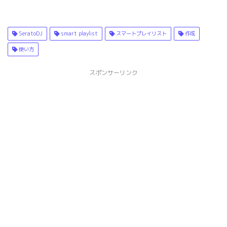
SeratoDJ
smart playlist
スマートプレイリスト
作成
使い方
スポンサーリンク