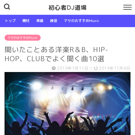
初心者DJ道場
トップ
機材
準備
練習
マサのおすすめMusic
マサのおすすめMusic
聞いたことある洋楽R＆B、HIP-
HOP、CLUBでよく聞く曲10選
2019年1月11日
/
2019年11月4日