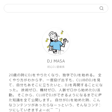
機材
準備
DJ MASA
初心DJ道場長
練習
20歳の時にDJをやりたくなり、独学でDJを始める。 全
くやり方がわからず、一度投げ出すも、CLUBのDJを見
マサのおすすめMusic
て、自分もあそこに立ちたいと、DJを再開することにな
った。 技術ゼロ、機材ゼロ、人脈ゼロから始めたDJ活
動。 そこから、CLUBでDJができるようになるまでに得
DJ MASA Mix
た知識を全て公開します。 自分がDJを始めた時、こん
なコンテンツがあったらなーっという、そんなコンテン
ツにしていきますよーd(￣ ￣)