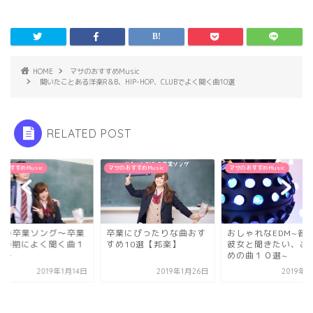
HOME
マサのおすすめMusic
聞いたことある洋楽R＆B、HIP-HOP、CLUBでよく聞く曲10選
RELATED POST
のおすすめMusic
マサのおすすめMusic
マサのおすすめMusic
楽の卒業ソング〜卒業
卒業にぴったりな曲おす
おしゃれなEDM~彼
の時期によく聞く曲１
すめ10選【邦楽】
彼女と聞きたい、お
選〜
めの曲１０選~
2019年1月14日
2019年1月26日
2019年