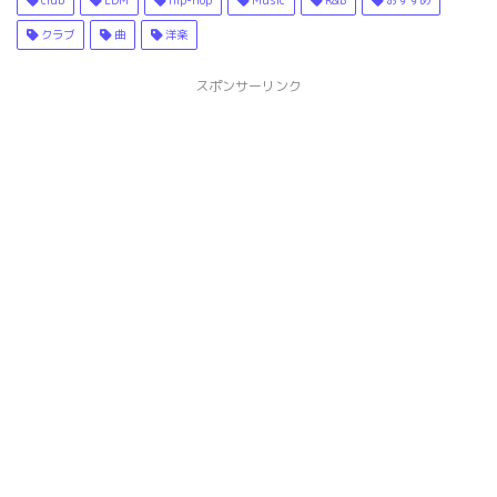
club
EDM
hip-hop
Music
R&B
おすすめ
クラブ
曲
洋楽
スポンサーリンク