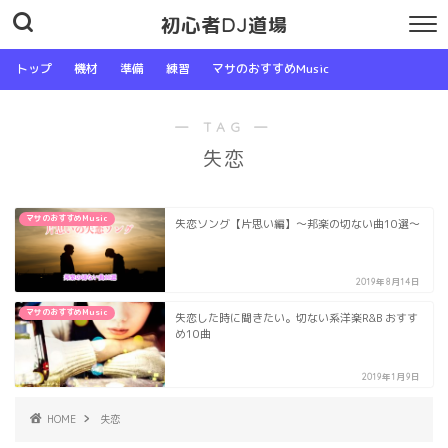
初心者DJ道場
トップ
機材
準備
練習
マサのおすすめMusic
― TAG ―
失恋
マサのおすすめMusic
失恋ソング【片思い編】〜邦楽の切ない曲10選〜
2019年8月14日
マサのおすすめMusic
失恋した時に聞きたい。切ない系洋楽R&B おすす
め10曲
2019年1月9日
HOME
失恋