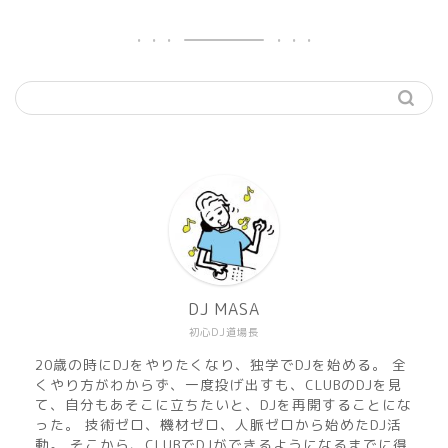
機材
準備
DJ MASA
初心DJ道場長
練習
20歳の時にDJをやりたくなり、独学でDJを始める。 全
くやり方がわからず、一度投げ出すも、CLUBのDJを見
マサのおすすめMusic
て、自分もあそこに立ちたいと、DJを再開することにな
った。 技術ゼロ、機材ゼロ、人脈ゼロから始めたDJ活
動。 そこから、CLUBでDJができるようになるまでに得