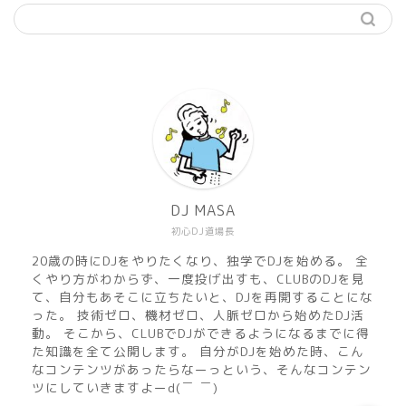
機材
準備
DJ MASA
初心DJ道場長
練習
20歳の時にDJをやりたくなり、独学でDJを始める。 全
くやり方がわからず、一度投げ出すも、CLUBのDJを見
マサのおすすめMusic
て、自分もあそこに立ちたいと、DJを再開することにな
った。 技術ゼロ、機材ゼロ、人脈ゼロから始めたDJ活
動。 そこから、CLUBでDJができるようになるまでに得
DJ MASA Mix
た知識を全て公開します。 自分がDJを始めた時、こん
なコンテンツがあったらなーっという、そんなコンテン
ツにしていきますよーd(￣ ￣)