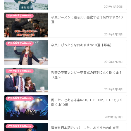
2019年1月30日
マサのおすすめMusic
卒業シーズンに聴きたい感動する洋楽おすすめ10
選
2019年1月28日
マサのおすすめMusic
卒業にぴったりな曲おすすめ10選【邦楽】
2019年1月26日
マサのおすすめMusic
邦楽の卒業ソング〜卒業式の時期によく聞く曲１
０選〜
2019年1月14日
マサのおすすめMusic
聞いたことある洋楽R＆B、HIP-HOP、CLUBでよく
聞く曲10選
2019年1月11日
マサのおすすめMusic
洋楽を日本語でカバーした、おすすめの曲６選