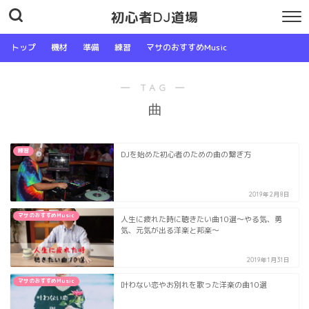
初心者DJ道場
トップ
機材
準備
練習
マサのおすすめMusic
― TAG ―
曲
練習
DJを始めた初心者のための曲の繋ぎ方
2019年2月8日
マサのおすすめMusic
人生に疲れた時に聴きたい曲10選〜やる気、勇
気、元気が出る洋楽と邦楽〜
2019年1月31日
マサのおすすめMusic
叶わない恋やお別れを歌った洋楽の曲10選